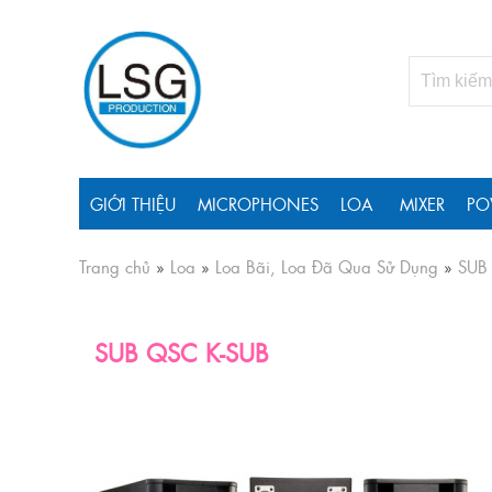
GIỚI THIỆU
MICROPHONES
LOA
MIXER
PO
Trang chủ
»
Loa
»
Loa Bãi, Loa Đã Qua Sử Dụng
»
SUB
SUB QSC K-SUB