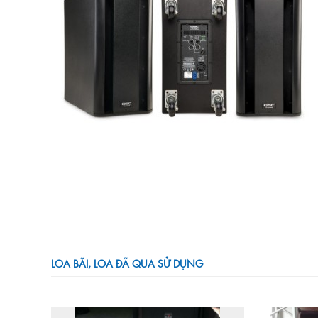
LOA BÃI, LOA ĐÃ QUA SỬ DỤNG