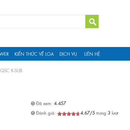
WER
KIẾN THỨC VỀ LOA
DỊCH VỤ
LIÊN HỆ
 QSC K-SUB
Đã xem:
4.457
Đánh giá:
4.67
/
5
trong
3
lượt