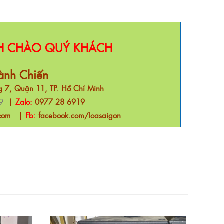
NH CHÀO QUÝ KHÁCH
ành Chiến
 7, Quận 11, TP. Hồ Chí Minh
9
|
Zalo:
0977 28 6919
com
|
Fb:
facebook.com/loasaigon