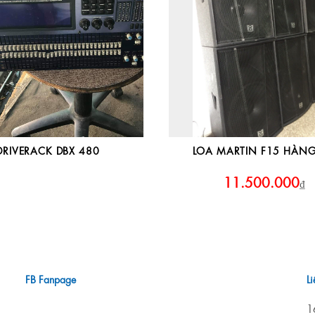
DRIVERACK DBX 480
LOA MARTIN F15 HÀNG
11.500.000
₫
FB Fanpage
L
1