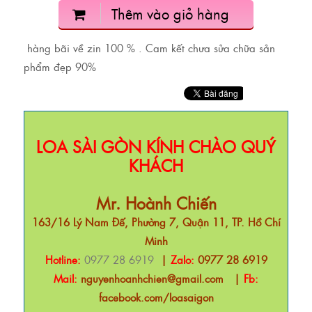
Thêm vào giỏ hàng
hàng bãi về zin 100 % . Cam kết chưa sửa chữa sản
phẩm đẹp 90%
LOA SÀI GÒN KÍNH CHÀO QUÝ
KHÁCH
Mr. Hoành Chiến
163/16 Lý Nam Đế, Phường 7, Quận 11, TP. Hồ Chí
Minh
Hotline:
0977 28 6919
|
Zalo:
0977 28 6919
Mail:
nguyenhoanhchien@gmail.com
|
Fb:
facebook.com/loasaigon