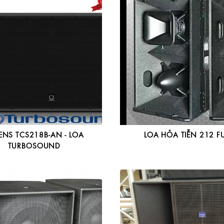
ENS TCS218B-AN - LOA
LOA HỎA TIỄN 212 FU
TURBOSOUND