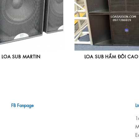
LOA SUB MARTIN
LOA SUB HẦM ĐÔI CAO
FB Fanpage
L
1
M
E