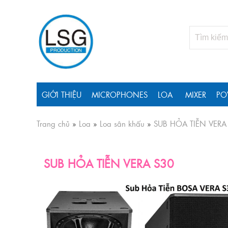
GIỚI THIỆU
MICROPHONES
LOA
MIXER
PO
Trang chủ
»
Loa
»
Loa sân khấu
»
SUB HỎA TIỄN VERA
SUB HỎA TIỄN VERA S30