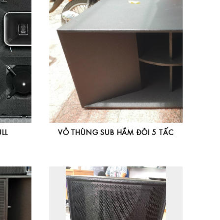
LL
VỎ THÙNG SUB HẦM ĐÔI 5 TẤC