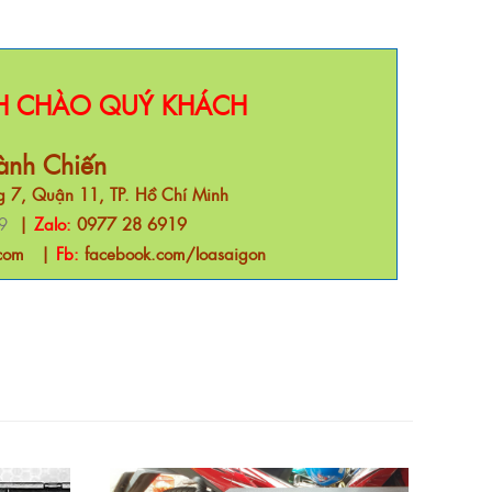
NH CHÀO QUÝ KHÁCH
ành Chiến
 7, Quận 11, TP. Hồ Chí Minh
9
|
Zalo:
0977 28 6919
com
|
Fb:
facebook.com/loasaigon