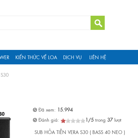
WER
KIẾN THỨC VỀ LOA
DỊCH VỤ
LIÊN HỆ
 S30
Đã xem:
15.994
Đánh giá:
1
/
5
trong
37
lượt
SUB HỎA TIỄN VERA S30 ( BASS 40 NEO )