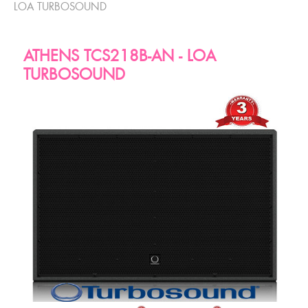
LOA TURBOSOUND
ATHENS TCS218B-AN - LOA
TURBOSOUND