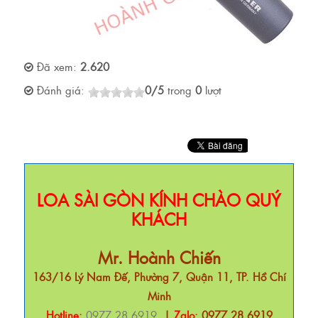
Đã xem:
2.620
Đánh giá:
0
/
5
trong
0
lượt
LOA SÀI GÒN KÍNH CHÀO QUÝ
KHÁCH
Mr. Hoành Chiến
163/16 Lý Nam Đế, Phường 7, Quận 11, TP. Hồ Chí
Minh
Hotline:
0977 28 6919
|
Zalo:
0977 28 6919