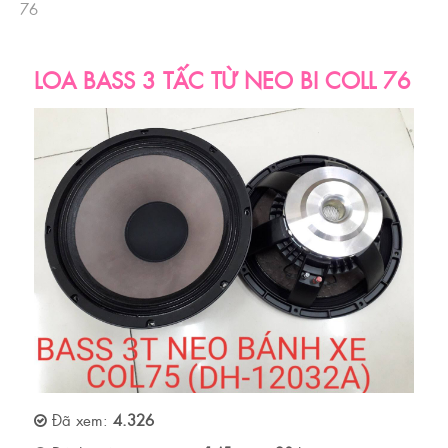
76
LOA BASS 3 TẤC TỪ NEO BI COLL 76
Đã xem:
4.326