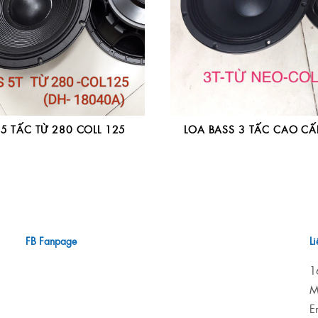
 5 TẤC TỪ 280 COLL 125
LOA BASS 3 TẤC CAO CẤ
FB Fanpage
L
1
M
E