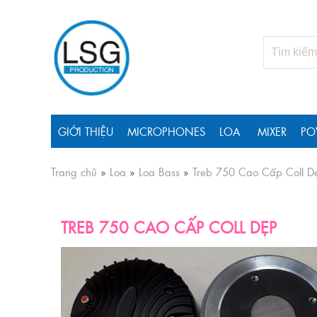
GIỚI THIỆU
MICROPHONES
LOA
MIXER
PO
Trang chủ
»
Loa
»
Loa Bass
»
Treb 750 Cao Cấp Coll D
TREB 750 CAO CẤP COLL DẸP