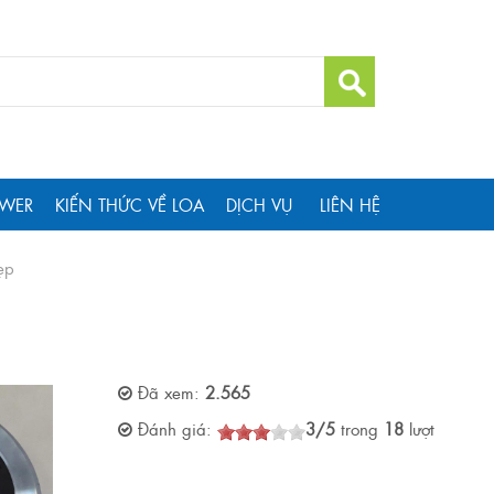
WER
KIẾN THỨC VỀ LOA
DỊCH VỤ
LIÊN HỆ
ẹp
Đã xem:
2.565
Đánh giá:
3
/
5
trong
18
lượt