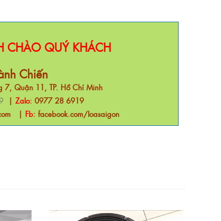
NH CHÀO QUÝ KHÁCH
ành Chiến
 7, Quận 11, TP. Hồ Chí Minh
9
|
Zalo:
0977 28 6919
com
|
Fb:
facebook.com/loasaigon