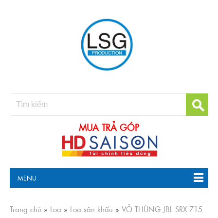
MUA TRẢ GÓP
MENU
Trang chủ
»
Loa
»
Loa sân khấu
»
VỎ THÙNG JBL SRX 715