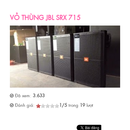
VỎ THÙNG JBL SRX 715
Đã xem:
3.633
Đánh giá:
1
/
5
trong
19
lượt