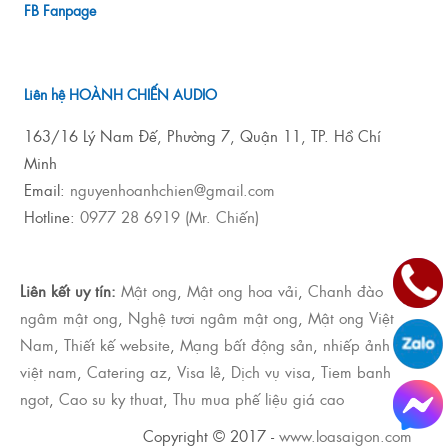
FB Fanpage
Liên hệ HOÀNH CHIẾN AUDIO
163/16 Lý Nam Đế, Phường 7, Quận 11, TP. Hồ Chí
Minh
Email:
nguyenhoanhchien@gmail.com
Hotline:
0977 28 6919 (Mr. Chiến)
Liên kết uy tín:
Mật ong
,
Mật ong hoa vải
,
Chanh đào
ngâm mật ong
,
Nghệ tươi ngâm mật ong
,
Mật ong Việt
Nam
,
Thiết kế website
,
Mạng bất động sản
,
nhiếp ảnh
việt nam
,
Catering az
,
Visa lẻ
,
Dịch vụ visa
,
Tiem banh
ngot
,
Cao su ky thuat
,
Thu mua phế liệu giá cao
Copyright © 2017 -
www.loasaigon.com