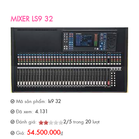
MIXER LS9 32
Mã sản phẩm:
ls9 32
Đã xem:
4.131
Đánh giá:
2
/
5
trong
20
lượt
54.500.000
Giá:
₫