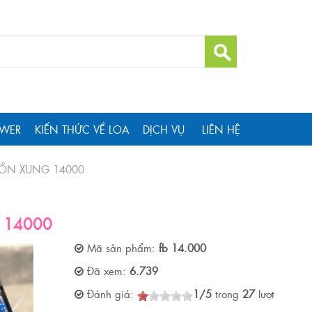
WER
KIẾN THỨC VỀ LOA
DỊCH VỤ
LIÊN HỆ
ỒN XUNG 14000
 14000
Mã sản phẩm:
fb 14.000
Đã xem:
6.739
Đánh giá:
1
/
5
trong
27
lượt