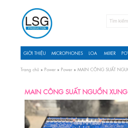
GIỚI THIỆU
MICROPHONES
LOA
MIXER
PO
Trang chủ
»
Power
»
Power
»
MAIN CÔNG SUẤT NGU
MAIN CÔNG SUẤT NGUỒN XUNG