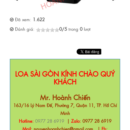
Đã xem:
1.622
Đánh giá:
0
/
5
trong
0
lượt
LOA SÀI GÒN KÍNH CHÀO QUÝ
KHÁCH
Mr. Hoành Chiến
163/16 Lý Nam Đế, Phường 7, Quận 11, TP. Hồ Chí
Minh
Hotline:
0977 28 6919
|
Zalo:
0977 28 6919
Mail:
nguyenhoanhchien@gmail.com
|
Fb: