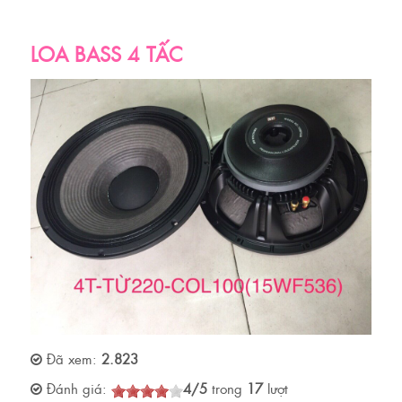
LOA BASS 4 TẤC
Đã xem:
2.823
Đánh giá:
4
/
5
trong
17
lượt