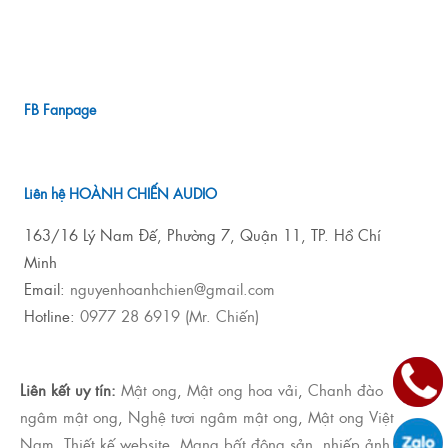
FB Fanpage
Liên hệ HOÀNH CHIẾN AUDIO
163/16 Lý Nam Đế, Phường 7, Quận 11, TP. Hồ Chí
Minh
Email:
nguyenhoanhchien@gmail.com
Hotline:
0977 28 6919 (Mr. Chiến)
Liên kết uy tín:
Mật ong
,
Mật ong hoa vải
,
Chanh đào
ngâm mật ong
,
Nghệ tươi ngâm mật ong
,
Mật ong Việt
Nam
,
Thiết kế website
,
Mạng bất động sản
,
nhiếp ảnh