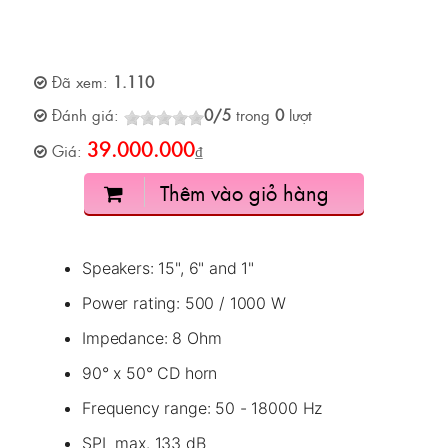
Đã xem:
1.110
Đánh giá:
0
/
5
trong
0
lượt
39.000.000
Giá:
₫
Thêm vào giỏ hàng
Speakers: 15", 6" and 1"
Power rating: 500 / 1000 W
Impedance: 8 Ohm
90° x 50° CD horn
Frequency range: 50 - 18000 Hz
SPL max. 133 dB