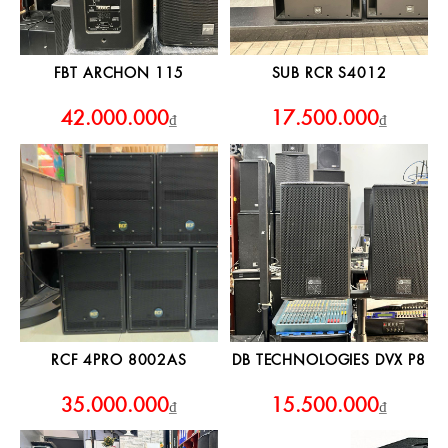
FBT ARCHON 115
SUB RCR S4012
42.000.000
17.500.000
₫
₫
RCF 4PRO 8002AS
DB TECHNOLOGIES DVX P8
35.000.000
15.500.000
₫
₫