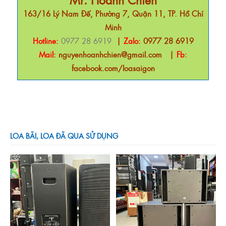
163/16 Lý Nam Đế, Phường 7, Quận 11, TP. Hồ Chí
Minh
Hotline:
0977 28 6919
|
Zalo:
0977 28 6919
Mail:
nguyenhoanhchien@gmail.com
|
Fb:
facebook.com/loasaigon
LOA BÃI, LOA ĐÃ QUA SỬ DỤNG